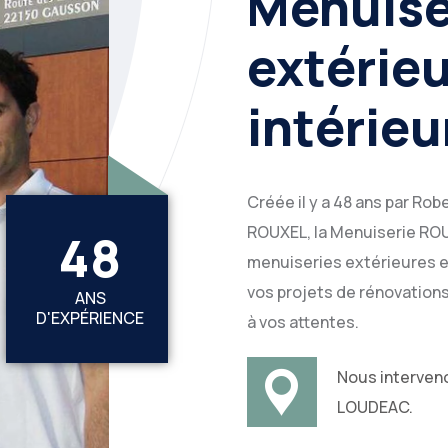
Menuise
extérieu
intérieu
Créée il y a 48 ans par Robe
ROUXEL, la Menuiserie ROU
4
8
menuiseries extérieures e
vos projets de rénovations
ANS
D'EXPÉRIENCE
à vos attentes.
Nous interven
LOUDEAC.