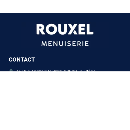
CONTACT
45 Rue Anatole le Braz, 22600 Loudéac
02 96 28 73 43
Horaires :
Du lundi au vendredi : 9h00-12h30 / 14h00-17h30
Après 17h30 sur rendez-vous
Mercredi après-midi uniquement sur rendez-vous
Samedi matin uniquement sur rendez-vous
DÉMARCHE QUALITÉ