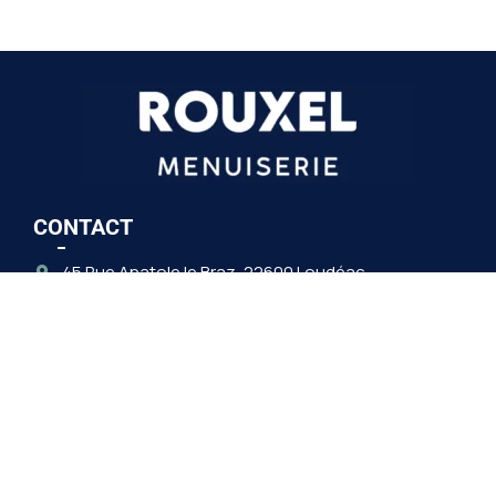
CONTACT
45 Rue Anatole le Braz, 22600 Loudéac
02 96 28 73 43
Horaires :
Du lundi au vendredi : 9h00-12h30 / 14h00-17h30
Après 17h30 sur rendez-vous
Mercredi après-midi uniquement sur rendez-vous
Samedi matin uniquement sur rendez-vous
DÉMARCHE QUALITÉ