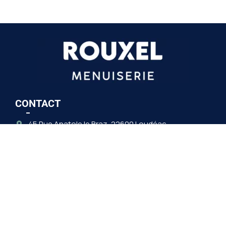
CONTACT
45 Rue Anatole le Braz, 22600 Loudéac
02 96 28 73 43
Horaires :
Du lundi au vendredi : 9h00-12h30 / 14h00-17h30
Après 17h30 sur rendez-vous
Mercredi après-midi uniquement sur rendez-vous
Samedi matin uniquement sur rendez-vous
DÉMARCHE QUALITÉ